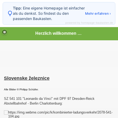
Tipp:
Eine eigene Homepage ist einfacher
als du denkst. So findest du den
Mehr erfahren ›
passenden Baukasten.
powered by homepage-baukasten.de
Herzlich willkommen auf meiner Bahnseite
Slovenske železnice
Alle Bilder
© Philipp Schäfer.
SZ 541 101 "Leonardo da Vinci" mit DPF 97 Dresden-Reick
Abstellbahnhof - Berlin Charlottenburg: