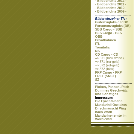
- Bildberichte 2012 -
- Bildberichte 2011 -
- Bildberichte 2010 -
- Bildberichte 2009 -
------------------------------
Bilder einzelner Tfz:
Güterzugloks der DB
Personenzugloks (DB)
SBB Cargo - SBB
BLS Cargo - BLS
ÖBB
Privatbahnen
ITL
Trenitalia
NS
CD Cargo - CD
=> 371 (blau-weiss)
=> 371 (rot-gelb)
=> 372 (rot-gelb)
=> 372 (blau)
PKP Cargo - PKP
FRET (SNCF)
SZ
-------------------------------
Pleiten, Pannen, Pech
Dummes Geschwätz
und Sonstiges
Impressum
Die Eyachtalbahn
Mandarinli Outtakes
Dr schnäuscht Wäg
nach Worb
Mandarinenernte im
Worblental