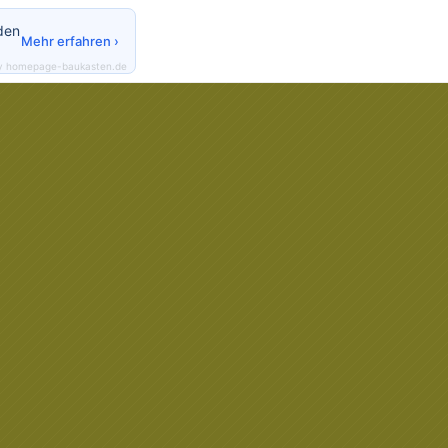
den
Mehr erfahren ›
y homepage-baukasten.de