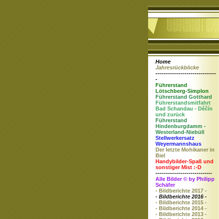
Home
Jahresrückblicke
-------------------------------
-
Führerstand
Lötschberg-Simplon
Führerstand Gotthard
Führerstandsmitfahrt
Bad Schandau - Děčín
und zurück
Führerstand
Hindenburgdamm -
Westerland-Niebüll
Stellwerkersatz
Weyermannshaus
Der letzte Mohikaner in
Biel
Handybilder-Spaß und
sonstiger Mist :-D
-----------------------------
Alle Bilder © by Philipp
Schäfer
- Bildberichte 2017 -
- Bildberichte 2016 -
- Bildberichte 2015 -
- Bildberichte 2014 -
- Bildberichte 2013 -