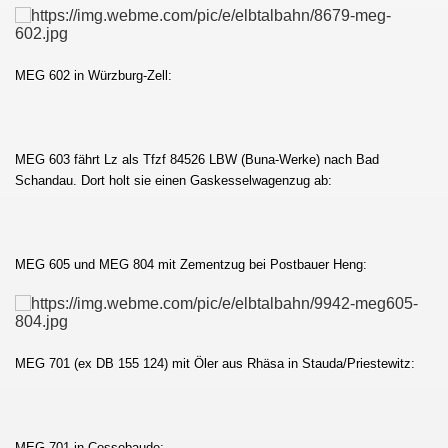
MEG 602 in Würzburg-Zell:
au - Děčín und zurück
esterland-Niebüll
MEG 603 fährt Lz als Tfzf 84526 LBW (Buna-Werke) nach Bad
Schandau. Dort holt sie einen Gaskesselwagenzug ab:
ist :-D
MEG 605 und MEG 804 mit Zementzug bei Postbauer Heng:
MEG 701
(ex DB 155 124) mit Öler aus Rhäsa in Stauda/Priestewitz:
MEG 701 in Cossebaude: