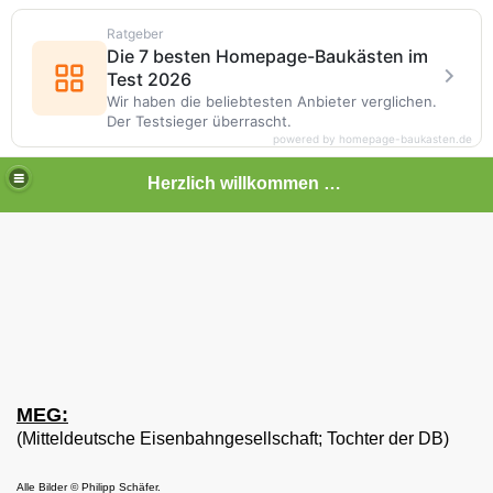
Ratgeber
Die 7 besten Homepage-Baukästen im
Test 2026
Wir haben die beliebtesten Anbieter verglichen.
Der Testsieger überrascht.
powered by homepage-baukasten.de
Herzlich willkommen auf meiner Bahnseite
MEG:
(Mitteldeutsche Eisenbahngesellschaft; Tochter der DB)
Alle Bilder
© Philipp Schäfer.