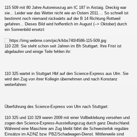
115 509 mit 80 Jahre Autoreisezug am IC 187 in Aistaig. Dreckig war
sie... Leider war das Wetter nicht wie an Ostern 2011.... So schnell ist
bestimmt noch niemand rückwärts auf der B 14 Richtung Rottweil
gefahren... Dieses Bild wird hoffentlich im August (--> Oktober) durch
au - Děčín und zurück
ein Sonnenbild ersetzt:
esterland-Niebüll
110 228: Sie steht schon seit Jahren im Bh Stuttgart. Ihre Frist ist
abgelaufen und einige Teile fehlen ihr:
110 325 wartet in Stuttgart Hbf auf den Science-Express aus Ulm. Sie
ist :-D
wird den Zug von ihrer Kollegin übernehmen und nach Konstanz
weiterfahren:
Überführung des
Science-Express
von Ulm nach Stuttgart:
110 325 und 110 329 waren 2009 mit einer Vollbeklebung versehen und
zogen den Science-Express-Ausstellungszug durch ganz Deutschland.
Während eine Maschine am Zug bleibt fährt die Schwesterlok reguläre
Einsätze im AZ/NZ bzw. PBZ/Schadwagen-Dienst. Mittlerweile sind