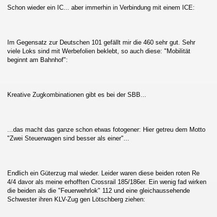
Schon wieder ein IC... aber immerhin in Verbindung mit einem ICE:
au - Děčín und zurück
esterland-Niebüll
Im Gegensatz zur Deutschen 101 gefällt mir die 460 sehr gut. Sehr
viele Loks sind mit Werbefolien beklebt, so auch diese: "Mobilität
beginnt am Bahnhof":
Kreative Zugkombinationen gibt es bei der SBB...
ist :-D
...das macht das ganze schon etwas fotogener: Hier getreu dem Motto
"Zwei Steuerwagen sind besser als einer"...
Endlich ein Güterzug mal wieder. Leider waren diese beiden roten Re
4/4 davor als meine erhofften Crossrail 185/186er. Ein wenig fad wirken
die beiden als die "Feuerwehrlok" 112 und eine gleichaussehende
Schwester ihren KLV-Zug gen Lötschberg ziehen: