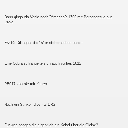
Dann gings via Venlo nach "America": 1765 mit Personenzug aus
Venlo:
au - Děčín und zurück
esterland-Niebüll
Erz für Dillingen, die 151er stehen schon bereit:
Eine Cobra schlängelte sich auch vorbei: 2812
ist :-D
PB017 von r4c mit Kisten:
Noch ein Stinker, diesmal ERS:
Für was hängen die eigentlich ein Kabel über die Gleise?