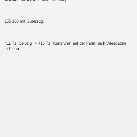
au - Děčín und zurück
155 168 mit Güterzug:
esterland-Niebüll
411 Tz "Leipzig" + 415 Tz "Karlsruhe" auf der Fahrt nach Wiesbaden
in Riesa:
ist :-D