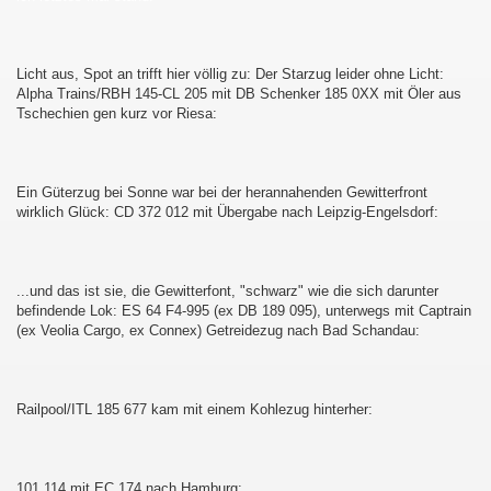
Licht aus, Spot an trifft hier völlig zu: Der Starzug leider ohne Licht:
Alpha Trains/RBH 145-CL 205 mit DB Schenker 185 0XX mit Öler aus
Tschechien gen kurz vor Riesa:
Ein Güterzug bei Sonne war bei der herannahenden Gewitterfront
wirklich Glück: CD 372 012 mit Übergabe nach Leipzig-Engelsdorf:
...und das ist sie, die Gewitterfont, "schwarz" wie die sich darunter
befindende Lok: ES 64 F4-995 (ex DB 189 095), unterwegs mit Captrain
(ex Veolia Cargo, ex Connex) Getreidezug nach Bad Schandau:
Railpool/ITL 185 677 kam mit einem Kohlezug hinterher:
101 114 mit EC 174 nach Hamburg: