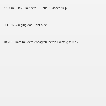
371 004 "Otik": mit dem EC aus Budapest k.p.:
au - Děčín und zurück
esterland-Niebüll
Für 185 650 ging das Licht aus:
185 510 kam mit dem ebsagten leeren Holzzug zurück:
ist :-D