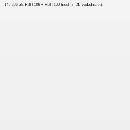
143 286 als RBH 106 + RBH 108 (noch in DB verkehrsrot):
au - Děčín und zurück
esterland-Niebüll
ist :-D