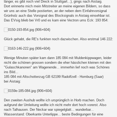
länger, es gibt noch viel Dreck in Stuttgart...), gings nach Aistaig.
Dort erinnerte mich mein Mitstreiter an meine eigenen Bildern, so dass
wir uns an eine Stelle postierten, an der neben dem Einfahrvorsignal
Grünholz auch das Vorsignal des Blocksignals in Aistaig einsehbar ist.
Das EVsig blieb bei Vr0 und es kam eine Vectron ums Eck: 193 854:
au - Děčín und zurück
esterland-Niebüll
Glück gehabt, die RE's funkten noch dazwischen. Also erstmal 146 222:
Wenige Minuten später kam dann 185 084 mit Muldenkippwagen, leider
nicht die schönen grossen sondern die eher hässlichen kleinen mit den
ist :-D
"Gulaschkanonen" am Wagenende... immerhin lief noch was Schönes
ins Bild...
185 084 mit Altschotterzug GB 62199 Radolfzell - Homburg (Saar)
bei Aistaig:
Den zweiten Aushub wollte ich ursprünglich in Horb machen. Doch
aufgrund der Umleitung wollte ich nicht mehr dort hoch vorerst. Also
nach Talhausen. Der Neckar war spiegelglatt... wunderbar...
Wasserstand: Oberkante Unterlippe... beste Bedingungen für eine