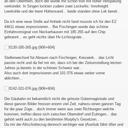
an den Oberrhein, doch der wurde mir schon früh mit hoher Verspätung
verkündet. In Singen lockten zudem zwei Leckerlis: Innofreight
Leerkohle und der leere Hüttensand... beide standen ohne Lok bereit...
Da ich eine neue Stelle auf Anhieb nicht fand musste ich für den EZ
44611 etwas improvisieren... Bei Fischingen wurde das schöne
Einfahrvorsignal von Neckarhausen mit 185 265 auf den Chip
gebrannt... es geht nichts über Hv-Lichtsignale...
Stellenwechsel für Abraum nach Fischingen, Kieswerk... das Licht
passte nicht und da fiel mir ein, dass ich bei der Zeitumstellung letzten
Jahres ja bereits in der schönen Schweiz war...
Also auch dort improvisieren und 101 076 etwas weiter vorne
ablichten...
Die Gäubahn ist bekanntlich nicht die grösste Gütermagistrale und
diese ganzen Bilder fressen enorm viel Zeit, nahezu einen ganzen Tag
für die paar Züge... doch immer wenn aus zwei Richtungen welche
kommen, treffen diese sich zwischen Oberndorf und Eutingen... das
gehört wohl auch zu den berühmten Murphy's Gesetzen...
Da mir der Altschotterzug dennoch wichtiger war (Aushub fährt öfter und