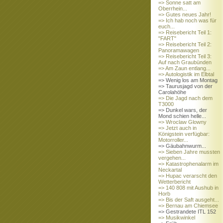
=> Sonne satt am
Oberrhein...
=> Gutes neues Jahr!
=> Ich hab noch was für
euch...
=> Reisebericht Teil 1:
"FART"
=> Reisebericht Teil 2:
Panoramawagen
=> Reisebericht Teil 3:
Auf nach Graubünden
=> Am Zaun entlang...
=> Autologistik im Elbtal
=> Wenig los am Montag
=> Taurusjagd von der
Carolahöhe
=> Die Jagd nach dem
T3000
=> Dunkel wars, der
Mond schien helle...
=> Wroclaw Glowny
=> Jetzt auch in
Königstein verfügbar:
Motorroller...
=> Gäubahnwurm...
=> Sieben Jahre mussten
vergehen...
=> Katastrophenalarm im
Neckartal
=> Hupac verarscht den
Wetterbericht
=> 140 808 mit Aushub in
Horb
=> Bis der Saft ausgeht...
=> Bernau am Chiemsee
=> Gestrandete ITL 152
=> Musikwinkel