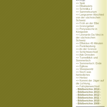
=> Früh
=> Spät
=> Elbabwärts
=> Schmilka 2
=> Sammelsurium
=> Langsamer Abschied
von der sächsischen
Schweiz
=> Früh an der Elbe
=> Grenzgebiet
=> Ponywäsche in
Königstein
=> Leonardo Da Vinci in
der sächsischen
Schweiz
=> Effektive 45 Minuten
=> Punktlandung
=> An der Grenze
=> Schichtwechsel
=> Ade Dresden
=> Tunnelblick und
Sommerloch
=> Sommerloch: Ende
=> Eglisau
=> Sheepworld
=> Noch was
herbstliches
=> Herbst
=> Kommt der Jäger auf
die Lichtung...
=> Fahrplanwechsel
- Bildberichte 2014 -
- Bildberichte 2013 -
- Bildberichte 2012 -
- Bildberichte 2011 -
- Bildberichte 2010 -
- Bildberichte 2009 -
------------------------------