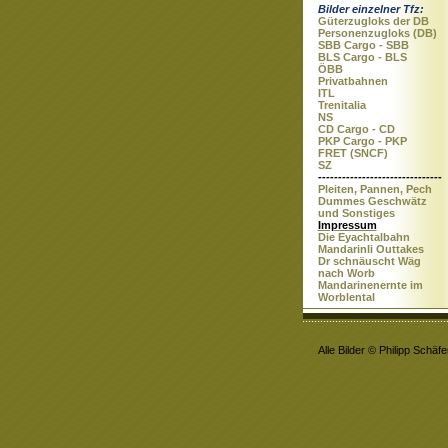
Bilder einzelner Tfz:
Güterzugloks der DB
Personenzugloks (DB)
SBB Cargo - SBB
BLS Cargo - BLS
ÖBB
Privatbahnen
ITL
Trenitalia
NS
CD Cargo - CD
PKP Cargo - PKP
FRET (SNCF)
SZ
-------------------------------
Pleiten, Pannen, Pech
Dummes Geschwätz
und Sonstiges
Impressum
Die Eyachtalbahn
Mandarinli Outtakes
Dr schnäuscht Wäg
nach Worb
Mandarinenernte im
Worblental
Alle Bilder © Philipp Schäfe