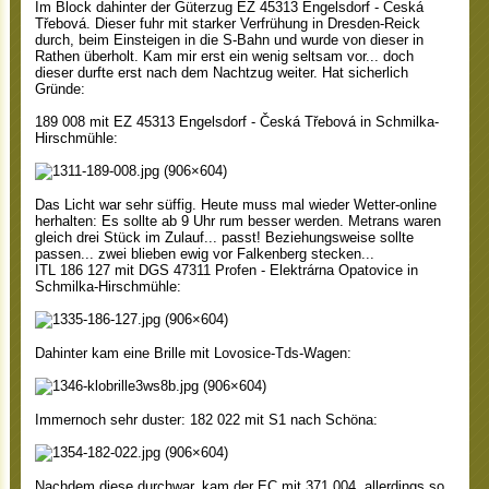
Im Block dahinter der Güterzug EZ 45313 Engelsdorf - Česká
Třebová. Dieser fuhr mit starker Verfrühung in Dresden-Reick
durch, beim Einsteigen in die S-Bahn und wurde von dieser in
Rathen überholt. Kam mir erst ein wenig seltsam vor... doch
dieser durfte erst nach dem Nachtzug weiter. Hat sicherlich
Gründe:
189 008 mit EZ 45313 Engelsdorf - Česká Třebová in Schmilka-
Hirschmühle:
Das Licht war sehr süffig. Heute muss mal wieder Wetter-online
herhalten: Es sollte ab 9 Uhr rum besser werden. Metrans waren
gleich drei Stück im Zulauf... passt! Beziehungsweise sollte
passen... zwei blieben ewig vor Falkenberg stecken...
ITL 186 127 mit DGS 47311 Profen - Elektrárna Opatovice in
Schmilka-Hirschmühle:
Dahinter kam eine Brille mit Lovosice-Tds-Wagen:
Immernoch sehr duster: 182 022 mit S1 nach Schöna:
Nachdem diese durchwar, kam der EC mit 371 004, allerdings so