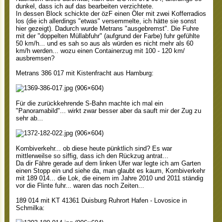
dunkel, dass ich auf das bearbeiten verzichtete.
In dessen Block schickte der özF einen Öler mit zwei Kofferradios
los (die ich allerdings "etwas" versemmelte, ich hätte sie sonst
hier gezeigt). Dadurch wurde Metrans "ausgebremst". Die Fuhre
mit der "doppelten Müllabfuhr" (aufgrund der Farbe) fuhr gefühlte
50 km/h... und es sah so aus als würden es nicht mehr als 60
km/h werden... wozu einen Containerzug mit 100 - 120 km/
ausbremsen?
Metrans 386 017 mit Kistenfracht aus Hamburg:
Für die zurückkehrende S-Bahn machte ich mal ein
"Panoramabild"... wirkt zwar besser aber da sauft mir der Zug zu
sehr ab...
Kombiverkehr... ob diese heute pünktlich sind? Es war
mittlerweilse so siffig, dass ich den Rückzug antrat...
Da dir Fähre gerade auf dem linken Ufer war legte ich am Garten
einen Stopp ein und siehe da, man glaubt es kaum, Kombiverkehr
mit 189 014... die Lok, die einem im Jahre 2010 und 2011 ständig
vor die Flinte fuhr... waren das noch Zeiten...
189 014 mit KT 41361 Duisburg Ruhrort Hafen - Lovosice in
Schmilka: