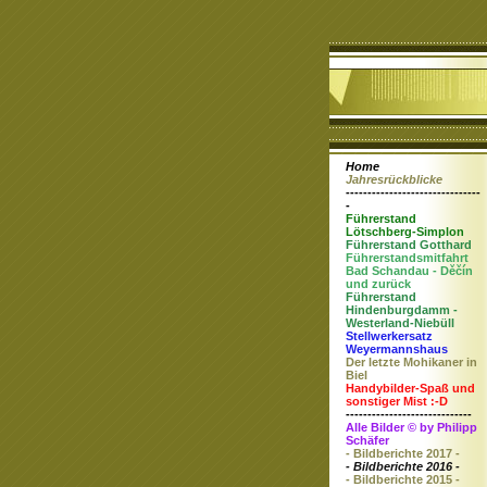
Home
Jahresrückblicke
-------------------------------
-
Führerstand
Lötschberg-Simplon
Führerstand Gotthard
Führerstandsmitfahrt
Bad Schandau - Děčín
und zurück
Führerstand
Hindenburgdamm -
Westerland-Niebüll
Stellwerkersatz
Weyermannshaus
Der letzte Mohikaner in
Biel
Handybilder-Spaß und
sonstiger Mist :-D
-----------------------------
Alle Bilder © by Philipp
Schäfer
- Bildberichte 2017 -
- Bildberichte 2016 -
- Bildberichte 2015 -