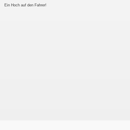
Ein Hoch auf den Fahrer!
au - Děčín und zurück
esterland-Niebüll
ist :-D