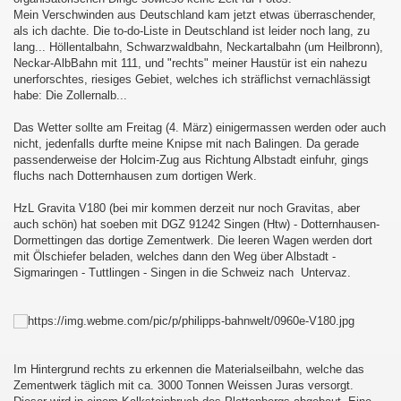
Mein Verschwinden aus Deutschland kam jetzt etwas überraschender,
als ich dachte. Die to-do-Liste in Deutschland ist leider noch lang, zu
lang... Höllentalbahn, Schwarzwaldbahn, Neckartalbahn (um Heilbronn),
Neckar-AlbBahn mit 111, und "rechts" meiner Haustür ist ein nahezu
unerforschtes, riesiges Gebiet, welches ich sträflichst vernachlässigt
habe: Die Zollernalb...
Das Wetter sollte am Freitag (4. März) einigermassen werden oder auch
nicht, jedenfalls durfte meine Knipse mit nach Balingen. Da gerade
passenderweise der Holcim-Zug aus Richtung Albstadt einfuhr, gings
fluchs nach Dotternhausen zum dortigen Werk.
HzL Gravita V180 (bei mir kommen derzeit nur noch Gravitas, aber
auch schön) hat soeben mit DGZ 91242 Singen (Htw) - Dotternhausen-
Dormettingen das dortige Zementwerk. Die leeren Wagen werden dort
mit Ölschiefer beladen, welches dann den Weg über Albstadt -
Sigmaringen - Tuttlingen - Singen in die Schweiz nach Untervaz.
Im Hintergrund rechts zu erkennen die Materialseilbahn, welche das
Zementwerk täglich mit ca. 3000 Tonnen Weissen Juras versorgt.