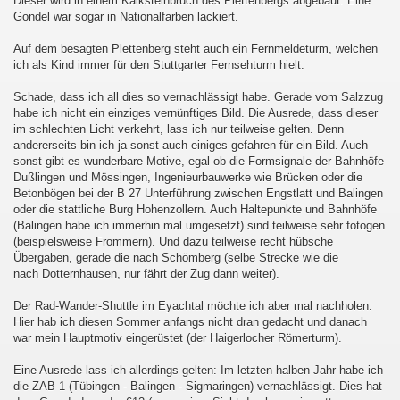
Dieser wird in einem Kalksteinbruch des Plettenbergs abgebaut. Eine
Gondel war sogar in Nationalfarben lackiert.
au - Děčín und zurück
Auf dem besagten Plettenberg steht auch ein Fernmeldeturm, welchen
ich als Kind immer für den Stuttgarter Fernsehturm hielt.
esterland-Niebüll
Schade, dass ich all dies so vernachlässigt habe. Gerade vom Salzzug
habe ich nicht ein einziges vernünftiges Bild. Die Ausrede, dass dieser
im schlechten Licht verkehrt, lass ich nur teilweise gelten. Denn
andererseits bin ich ja sonst auch einiges gefahren für ein Bild. Auch
sonst gibt es wunderbare Motive, egal ob die Formsignale der Bahnhöfe
Dußlingen und Mössingen, Ingenieurbauwerke wie Brücken oder die
ist :-D
Betonbögen bei der B 27 Unterführung zwischen Engstlatt und Balingen
oder die stattliche Burg Hohenzollern. Auch Haltepunkte und Bahnhöfe
(Balingen habe ich immerhin mal umgesetzt) sind teilweise sehr fotogen
(beispielsweise Frommern). Und dazu teilweise recht hübsche
Übergaben, gerade die nach Schömberg (selbe Strecke wie die
nach Dotternhausen, nur fährt der Zug dann weiter).
Der Rad-Wander-Shuttle im Eyachtal möchte ich aber mal nachholen.
Hier hab ich diesen Sommer anfangs nicht dran gedacht und danach
war mein Hauptmotiv eingerüstet (der Haigerlocher Römerturm).
Eine Ausrede lass ich allerdings gelten: Im letzten halben Jahr habe ich
die ZAB 1 (Tübingen - Balingen - Sigmaringen) vernachlässigt. Dies hat