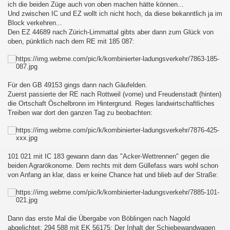
ich die beiden Züge auch von oben machen hätte können...
Und zwischen IC und EZ wollt ich nicht hoch, da diese bekanntlich ja im
Block verkehren...
Den EZ 44689 nach Zürich-Limmattal gibts aber dann zum Glück von
au - Děčín und zurück
oben, pünktlich nach dem RE mit 185 087:
esterland-Niebüll
Für den GB 49153 gings dann nach Gäufelden.
Zuerst passierte der RE nach Rottweil (vorne) und Freudenstadt (hinten)
die Ortschaft Öschelbronn im Hintergrund. Reges landwirtschaftliches
Treiben war dort den ganzen Tag zu beobachten:
ist :-D
101 021 mit IC 183 gewann dann das "Acker-Wettrennen" gegen die
beiden Agrarökonome. Dem rechts mit dem Güllefass wars wohl schon
von Anfang an klar, dass er keine Chance hat und blieb auf der Straße:
Dann das erste Mal die Übergabe von Böblingen nach Nagold
abgelichtet: 294 588 mit EK 56175: Der Inhalt der Schiebewandwagen