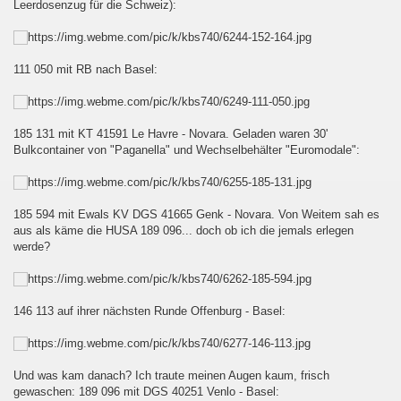
Leerdosenzug für die Schweiz):
iz
111 050 mit RB nach Basel:
185 131 mit KT 41591 Le Havre - Novara. Geladen waren 30'
Bulkcontainer von "Paganella" und Wechselbehälter "Euromodale":
ist...
185 594 mit Ewals KV DGS 41665 Genk - Novara. Von Weitem sah es
aus als käme die HUSA 189 096... doch ob ich die jemals erlegen
werde?
 fließt
146 113 auf ihrer nächsten Runde Offenburg - Basel:
Und was kam danach? Ich traute meinen Augen kaum, frisch
gewaschen: 189 096 mit DGS 40251 Venlo - Basel: