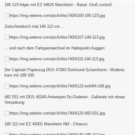
185 123 folgte mit EZ 44625 Mannheim - Basel. Gruß zurück!
au - Děčín und zurück
esterland-Niebüll
Zwischendurch mal 146 113 vor ...
... und nach dem Fahrgastwechsel im Haltepunkt Auggen:
ist :-D
Der Captrain Papierzug DGS 47083 Dortmund Scharnhorst - Modena
kam mit 189 108:
482 031 mit DGS 40245 Antwerpen Ds-Ooderen - Gallarate mit etwas
Verspätung:
185 112 mit EZ 45001 Mannheim Rbf - Chiasso: