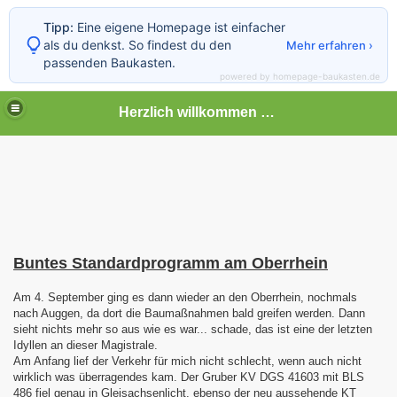
Tipp:
Eine eigene Homepage ist einfacher
als du denkst. So findest du den
Mehr erfahren ›
passenden Baukasten.
powered by homepage-baukasten.de
Herzlich willkommen auf meiner Bahnseite
Buntes Standardprogramm am Oberrhein
Am 4. September ging es dann wieder an den Oberrhein, nochmals
nach Auggen, da dort die Baumaßnahmen bald greifen werden. Dann
sieht nichts mehr so aus wie es war... schade, das ist eine der letzten
Idyllen an dieser Magistrale.
Am Anfang lief der Verkehr für mich nicht schlecht, wenn auch nicht
wirklich was überragendes kam. Der Gruber KV DGS 41603 mit BLS
486 fiel genau in Gleisachsenlicht, ebenso der neu aussehende KT